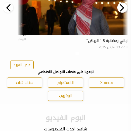
يوم التأسيس .. فن
الاربعاء، 26 فبراير 2025
ليالي رمضانية 5 " الرياض"
الاحد، 23 مارس 2025
عرض المزيد
تابعونا على منصات التواصل الاجتماعي
منصة X
الانستقرام
سناب شات
اليوتيوب
البوم الفيديو
شاهد احدث الفيديوهات