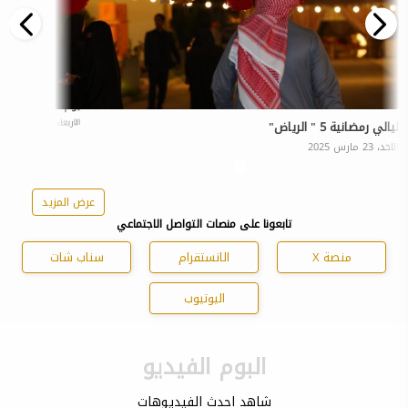
يوم التأسيس .. فن
الاربعاء، 26 فبراير 2025
ليالي رمضانية 5 " الرياض"
الاحد، 23 مارس 2025
عرض المزيد
تابعونا على منصات التواصل الاجتماعي
منصة X
الانستقرام
سناب شات
اليوتيوب
البوم الفيديو
شاهد احدث الفيديوهات